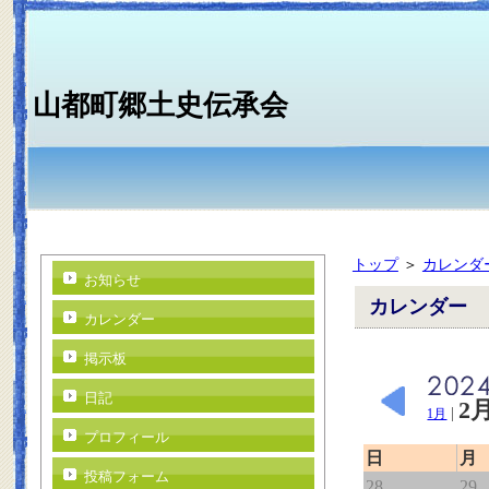
山都町郷土史伝承会
トップ
＞
カレンダ
お知らせ
カレンダー
カレンダー
掲示板
日記
2
|
1月
プロフィール
日
月
投稿フォーム
28
29