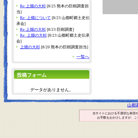
Re:上畑の大杉
[8/25 熊本の巨樹調査担
当]
Re: 上畑について
[8/23 山都町郷土史伝
承会]
Re:上畑の大杉
[8/23 巨樹調査]
Re: 上畑の大杉
[8/23 山都町郷土史伝承
会]
上畑の大杉
[8/20 熊本の巨樹調査担当]
一覧へ
投稿フォーム
データがありません。
山都
当サイトにおける不適切な表現
お手数をおかけしますが、こ