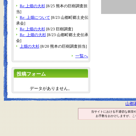
Re:上畑の大杉
[8/25 熊本の巨樹調査担
当]
Re: 上畑について
[8/23 山都町郷土史伝
承会]
Re:上畑の大杉
[8/23 巨樹調査]
Re: 上畑の大杉
[8/23 山都町郷土史伝承
会]
上畑の大杉
[8/20 熊本の巨樹調査担当]
一覧へ
投稿フォーム
データがありません。
山都
当サイトにおける不適切な表現
お手数をおかけしますが、こ