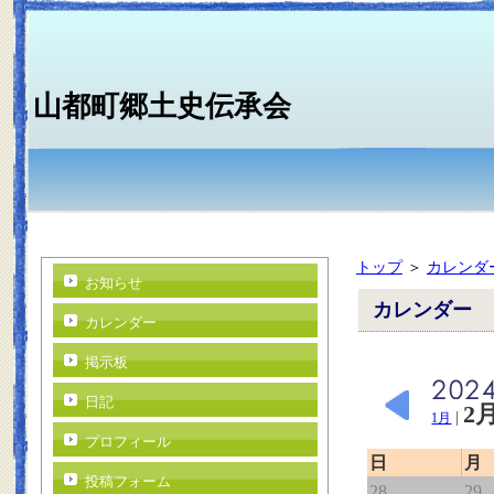
山都町郷土史伝承会
トップ
＞
カレンダ
お知らせ
カレンダー
カレンダー
掲示板
日記
2
|
1月
プロフィール
日
月
投稿フォーム
28
29