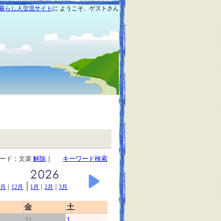
暮らし人交流サイト
に ようこそ、ゲストさん
ワード：文楽
解除
］
キーワード検索
|
|
|
|
1月
12月
1月
2月
3月
金
土
31
1