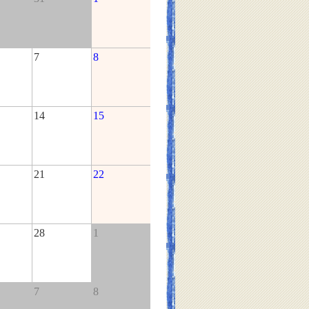
7
8
14
15
21
22
28
1
7
8