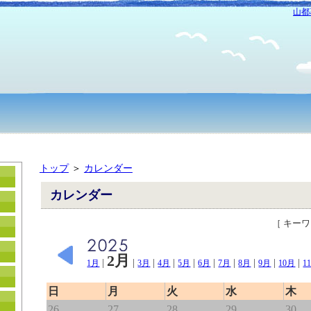
山都
トップ
＞
カレンダー
カレンダー
［ キー
2月
|
|
|
|
|
|
|
|
|
|
1月
3月
4月
5月
6月
7月
8月
9月
10月
1
日
月
火
水
木
26
27
28
29
30