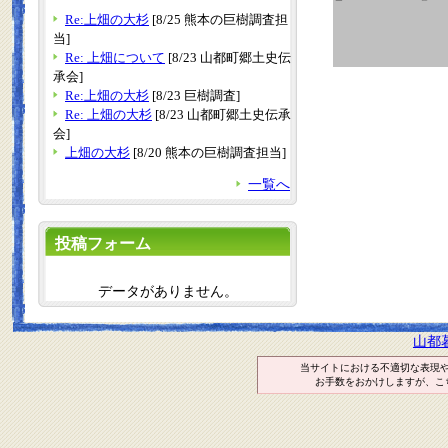
Re:上畑の大杉
[8/25 熊本の巨樹調査担
当]
Re: 上畑について
[8/23 山都町郷土史伝
承会]
Re:上畑の大杉
[8/23 巨樹調査]
Re: 上畑の大杉
[8/23 山都町郷土史伝承
会]
上畑の大杉
[8/20 熊本の巨樹調査担当]
一覧へ
投稿フォーム
データがありません。
山都
当サイトにおける不適切な表現
お手数をおかけしますが、こ