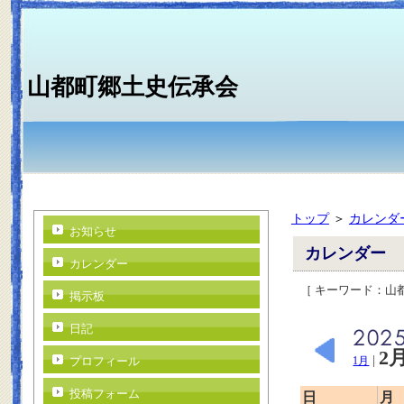
山都町郷土史伝承会
トップ
＞
カレンダ
お知らせ
カレンダー
カレンダー
［ キーワード：
掲示板
日記
2
|
プロフィール
1月
投稿フォーム
日
月