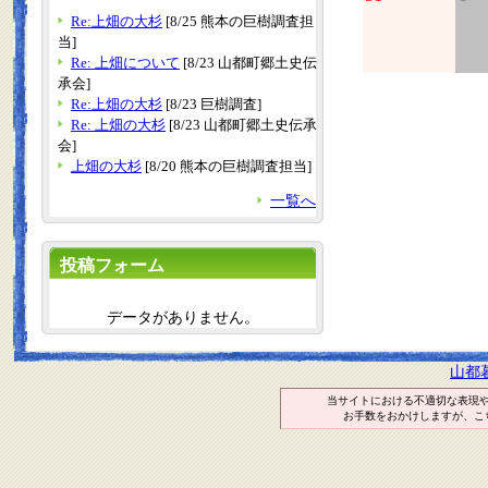
Re:上畑の大杉
[8/25 熊本の巨樹調査担
当]
Re: 上畑について
[8/23 山都町郷土史伝
承会]
Re:上畑の大杉
[8/23 巨樹調査]
Re: 上畑の大杉
[8/23 山都町郷土史伝承
会]
上畑の大杉
[8/20 熊本の巨樹調査担当]
一覧へ
投稿フォーム
データがありません。
山都
当サイトにおける不適切な表現
お手数をおかけしますが、こ