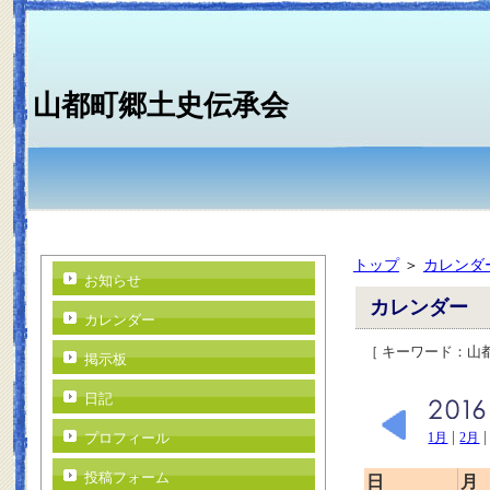
山都町郷土史伝承会
トップ
＞
カレンダ
お知らせ
カレンダー
カレンダー
［ キーワード：
掲示板
日記
|
プロフィール
1月
2月
投稿フォーム
日
月