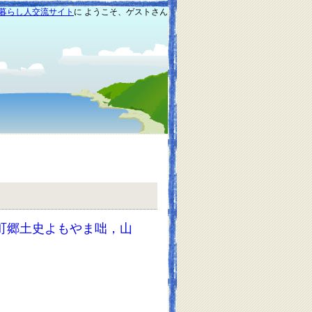
暮らし人交流サイト
に ようこそ、ゲストさん
町郷土史よもやま咄，山