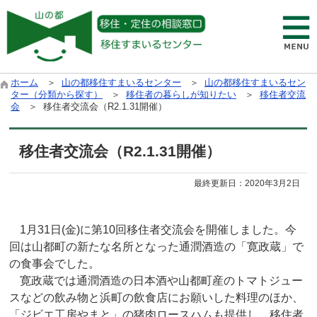
ホーム
＞
山の都移住すまいるセンター
＞
山の都移住すまいるセン
ター（分類から探す）
＞
移住者の暮らしが知りたい
＞
移住者交流
会
＞ 移住者交流会（R2.1.31開催）
移住者交流会（R2.1.31開催）
最終更新日：
2020年3月2日
1月31日(金)に第10回移住者交流会を開催しました。今
回は山都町の新たな名所となった通潤酒造の「寛政蔵」で
の食事会でした。
寛政蔵では通潤酒造の日本酒や山都町産のトマトジュー
スなどの飲み物と浜町の飲食店にお願いした料理のほか、
「ジビエ工房やまと」の猪肉ロースハムも提供し、移住者