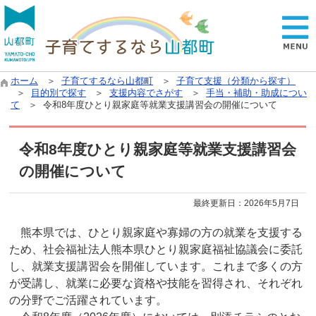
ホーム
＞
子育てするなら山都町
＞
子育て支援（分類から探す）
＞
目的別で探す
＞
支援内容でさがす
＞
手当・補助・助成につい
て
＞ 令和8年度ひとり親家庭等就業支援講習会の開催について
令和8年度ひとり親家庭等就業支援講習会
の開催について
最終更新日：
2026年5月7日
熊本県では、ひとり親家庭や寡婦の方の就業を支援する
ため、社会福祉法人熊本県ひとり親家庭福祉協議会に委託
し、就業支援講習会を開催しています。これまで多くの方
が受講し、就業に必要な資格や技能を習得され、それぞれ
の分野でご活躍されています。