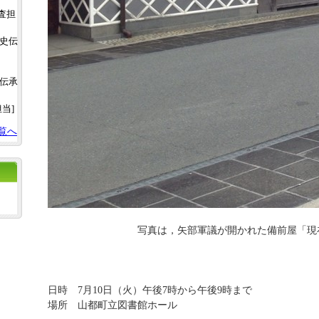
調査担
土史伝
史伝承
担当]
覧へ
写真は，矢部軍議が開かれた備前屋「現在の
日時 7月10日（火）午後7時から午後9時まで
場所 山都町立図書館ホール