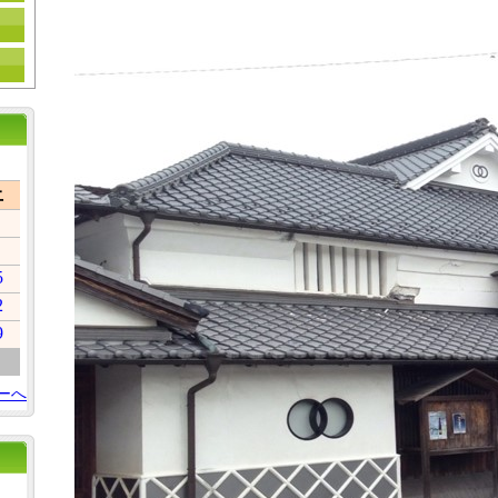
土
5
2
9
ーへ