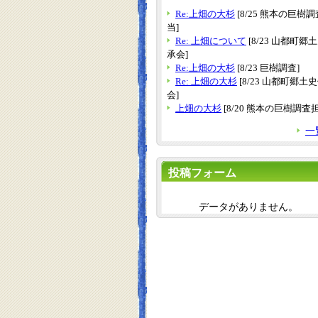
Re:上畑の大杉
[8/25 熊本の巨樹
当]
Re: 上畑について
[8/23 山都町郷
承会]
Re:上畑の大杉
[8/23 巨樹調査]
Re: 上畑の大杉
[8/23 山都町郷土
会]
上畑の大杉
[8/20 熊本の巨樹調査
一
投稿フォーム
データがありません。