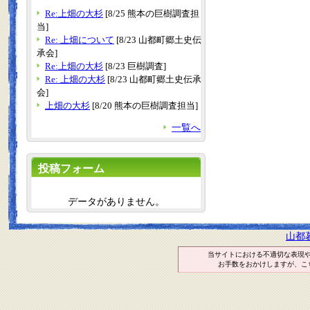
Re:上畑の大杉
[8/25 熊本の巨樹調査担
当]
Re: 上畑について
[8/23 山都町郷土史伝
承会]
Re:上畑の大杉
[8/23 巨樹調査]
Re: 上畑の大杉
[8/23 山都町郷土史伝承
会]
上畑の大杉
[8/20 熊本の巨樹調査担当]
一覧へ
投稿フォーム
データがありません。
山都
当サイトにおける不適切な表現
お手数をおかけしますが、こ