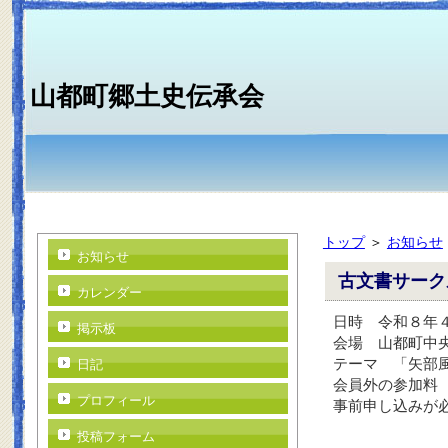
山都町郷土史伝承会
トップ
＞
お知らせ
お知らせ
古文書サーク
カレンダー
日時 令和８年４
掲示板
会場 山都町中
テーマ 「矢部
日記
会員外の参加料 
プロフィール
事前申し込みが
投稿フォーム