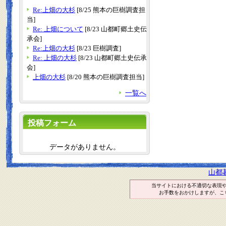
Re:上畑の大杉
[8/25 熊本の巨樹調査担
当]
Re: 上畑について
[8/23 山都町郷土史伝
承会]
Re:上畑の大杉
[8/23 巨樹調査]
Re: 上畑の大杉
[8/23 山都町郷土史伝承
会]
上畑の大杉
[8/20 熊本の巨樹調査担当]
一覧へ
投稿フォーム
データがありません。
山都
当サイトにおける不適切な表現
お手数をおかけしますが、こ