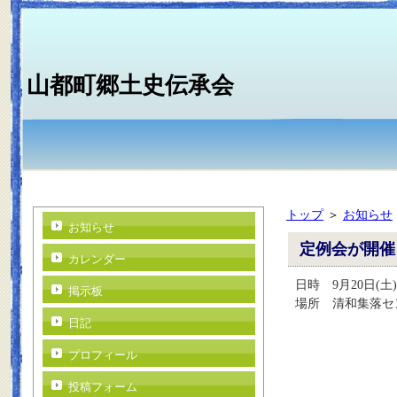
山都町郷土史伝承会
トップ
＞
お知らせ
お知らせ
定例会が開催
カレンダー
日時 9月20日(土
掲示板
場所 清和集落セ
日記
プロフィール
投稿フォーム