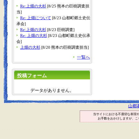
Re:上畑の大杉
[8/25 熊本の巨樹調査担
当]
Re: 上畑について
[8/23 山都町郷土史伝
承会]
Re:上畑の大杉
[8/23 巨樹調査]
Re: 上畑の大杉
[8/23 山都町郷土史伝承
会]
上畑の大杉
[8/20 熊本の巨樹調査担当]
一覧へ
投稿フォーム
データがありません。
山都
当サイトにおける不適切な表現
お手数をおかけしますが、こ