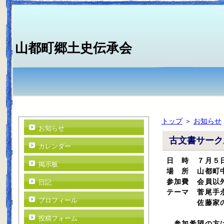
山都町郷土史伝承会
トップ
＞
お知らせ
お知らせ
古文書サーク
カレンダー
日 時 ７月５
掲示板
場 所 山都町
参加費 会員以
日記
テーマ 菅尾手
プロフィール
佐藤家の古
投稿フォーム
参加希望の方は