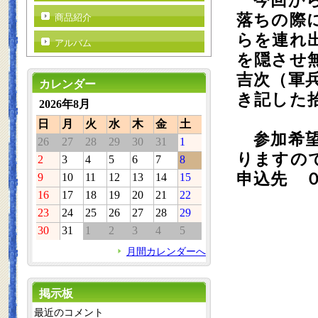
今回から
落ちの際
商品紹介
らを連れ
アルバム
を隠させ
吉次（軍
カレンダー
き記した
2026年8月
日
月
火
水
木
金
土
参加希望
26
27
28
29
30
31
1
りますの
2
3
4
5
6
7
8
申込先 
9
10
11
12
13
14
15
16
17
18
19
20
21
22
23
24
25
26
27
28
29
30
31
1
2
3
4
5
月間カレンダーへ
掲示板
最近のコメント