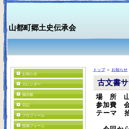
山都町郷土史伝承会
トップ
＞
お知らせ
お知らせ
古文書
カレンダー
掲示板
場 所 
参加費 
日記
テーマ 
プロフィール
投稿フォーム