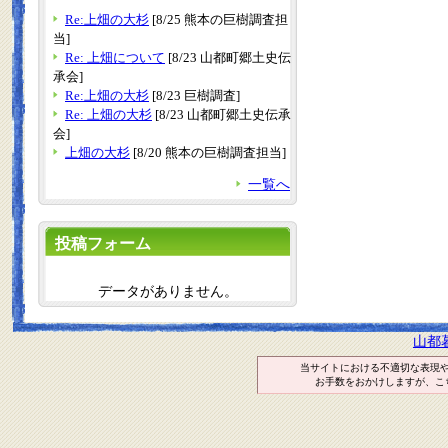
Re:上畑の大杉
[8/25 熊本の巨樹調査担
当]
Re: 上畑について
[8/23 山都町郷土史伝
承会]
Re:上畑の大杉
[8/23 巨樹調査]
Re: 上畑の大杉
[8/23 山都町郷土史伝承
会]
上畑の大杉
[8/20 熊本の巨樹調査担当]
一覧へ
投稿フォーム
データがありません。
山都
当サイトにおける不適切な表現
お手数をおかけしますが、こ