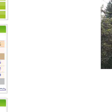
土
5
2
9
ーへ