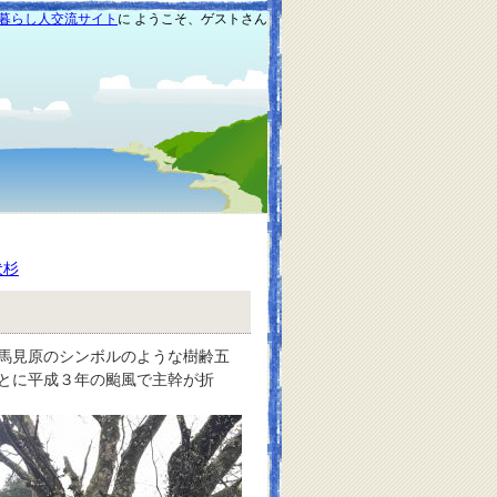
暮らし人交流サイト
に ようこそ、ゲストさん
伏杉
馬見原のシンボルのような樹齢五
とに平成３年の颱風で主幹が折