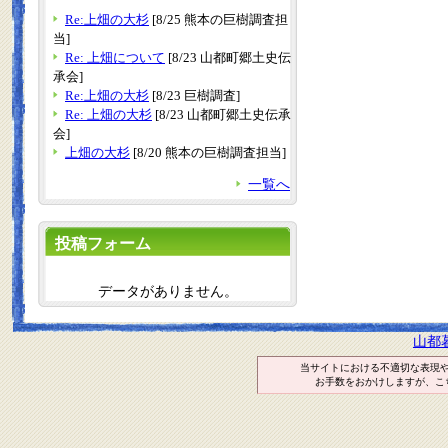
Re:上畑の大杉
[8/25 熊本の巨樹調査担
当]
Re: 上畑について
[8/23 山都町郷土史伝
承会]
Re:上畑の大杉
[8/23 巨樹調査]
Re: 上畑の大杉
[8/23 山都町郷土史伝承
会]
上畑の大杉
[8/20 熊本の巨樹調査担当]
一覧へ
投稿フォーム
データがありません。
山都
当サイトにおける不適切な表現
お手数をおかけしますが、こ