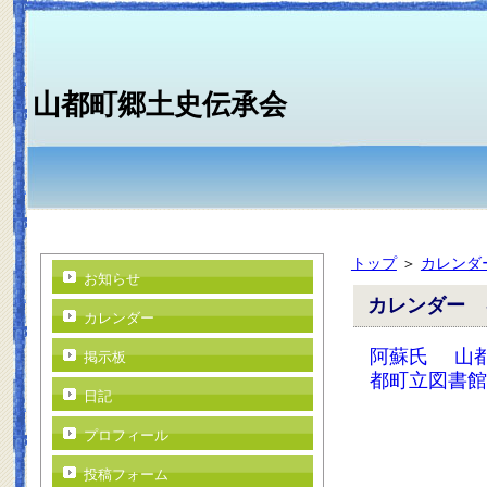
山都町郷土史伝承会
トップ
＞
カレンダ
お知らせ
カレンダー 
カレンダー
阿蘇氏
山
掲示板
都町立図書館
日記
プロフィール
投稿フォーム