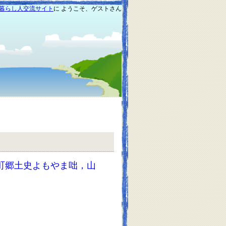
暮らし人交流サイト
に ようこそ、ゲストさん
町郷土史よもやま咄，山