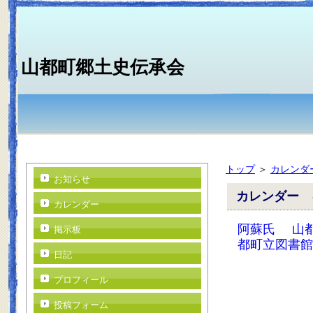
山都町郷土史伝承会
トップ
＞
カレンダ
お知らせ
カレンダー 
カレンダー
阿蘇氏
山
掲示板
都町立図書館
日記
プロフィール
投稿フォーム