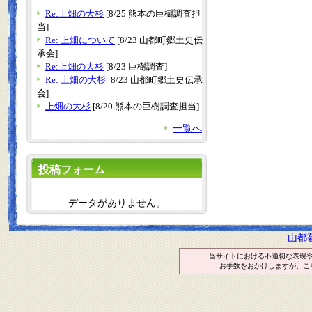
Re:上畑の大杉
[8/25 熊本の巨樹調査担
当]
Re: 上畑について
[8/23 山都町郷土史伝
承会]
Re:上畑の大杉
[8/23 巨樹調査]
Re: 上畑の大杉
[8/23 山都町郷土史伝承
会]
上畑の大杉
[8/20 熊本の巨樹調査担当]
一覧へ
投稿フォーム
データがありません。
山都
当サイトにおける不適切な表現
お手数をおかけしますが、こ