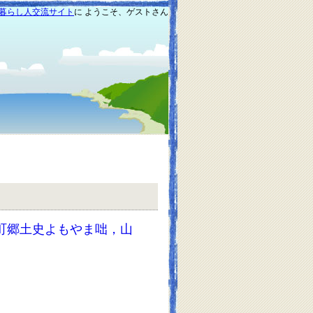
暮らし人交流サイト
に ようこそ、ゲストさん
町郷土史よもやま咄，山