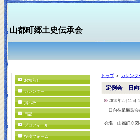
山都町郷土史伝承会
トップ
＞
カレンダ
お知らせ
定例会 日向
カレンダー
2019年2月11日 
掲示板
日向往還顕彰会
日記
会場 山都町立図
プロフィール
投稿フォーム