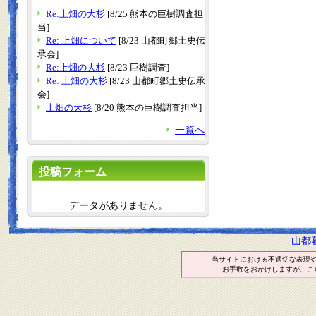
Re:上畑の大杉
[8/25 熊本の巨樹調査担
当]
Re: 上畑について
[8/23 山都町郷土史伝
承会]
Re:上畑の大杉
[8/23 巨樹調査]
Re: 上畑の大杉
[8/23 山都町郷土史伝承
会]
上畑の大杉
[8/20 熊本の巨樹調査担当]
一覧へ
投稿フォーム
データがありません。
山都
当サイトにおける不適切な表現
お手数をおかけしますが、こ