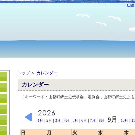
山都
トップ
＞
カレンダー
カレンダー
［ キーワード：山都町郷土史伝承会，定例会，山都町郷土史よ
9月
|
|
|
|
|
|
|
|
|
|
1月
2月
3月
4月
5月
6月
7月
8月
10月
1
日
月
火
水
木