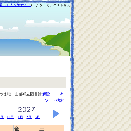
暮らし人交流サイト
に ようこそ、ゲストさん
もやま咄，山都町立図書館
解除
］
キ
ーワード検索
|
|
|
|
1月
12月
1月
2月
3月
金
土