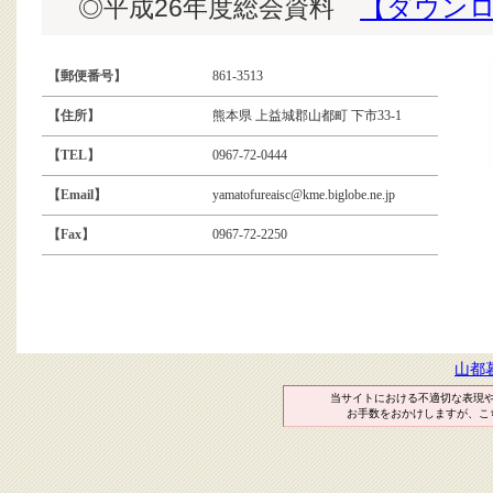
◎平成26年度総会資料
【ダウン
【郵便番号】
861-3513
【住所】
熊本県 上益城郡山都町 下市33-1
【TEL】
0967-72-0444
【Email】
yamatofureaisc@kme.biglobe.ne.jp
【Fax】
0967-72-2250
山都
当サイトにおける不適切な表現
お手数をおかけしますが、こ