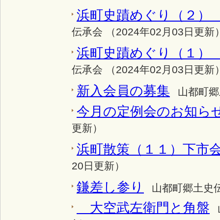
浜町史蹟めぐり（
伝承会 （2024年02月03日更新
浜町史蹟めぐり
伝承会 （2024年02月03日更新
新入会員の募集
山都町郷
今月の定例会のお知ら
更新）
浜町散策（１１）下市
20日更新）
鎌差し参り
山都町郷土史伝
大空武左衛門と角盤