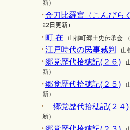
新）
金刀比羅宮（こんぴら
22日更新）
町 在
山都町郷土史伝承会 （2
江戸時代の民事裁判
山
郷党歴代拾穂記(２６)
新）
郷党歴代拾穂記(２５)
新）
郷党歴代拾穂記(２４)
新）
郷党歴代拾穂記(２３)