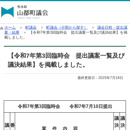
ホーム
＞
町議会
＞
町議会（分類から探す）
＞
議会日程・提出議
案・結果
＞ 【令和7年第3回臨時会 提出議案一覧及び議決結果】を掲
載しました。
【令和7年第3回臨時会 提出議案一覧及び
議決結果】を掲載しました。
最終更新日：
2025年7月18日
令和7年第3回臨時会 令和7年7月10日提出
議
議
議
番
決
決
案 件 内 容