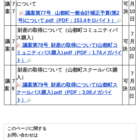
議
7
について
可
月
案
7
決
10
議案第77号 _山都町一般会計補正予算(第2
日
号)について.pdf（PDF：153.4キロバイト）
財産の取得について（山都町コミュニティバ
7
ス購入）
議
7
可
月
議案第78号_財産の取得について(山都町コ
案
8
決
10
ミュニティバス購入).pdf（PDF：1.74メガバイ
日
ト）
財産の取得について（山都町スクールバス購
7
入）
議
7
可
月
議案第79号_財産の取得について(山都町ス
案
9
決
10
クールバス購入).pdf（PDF：3.08メガバイ
日
ト）
このページに関する
お問い合わせは