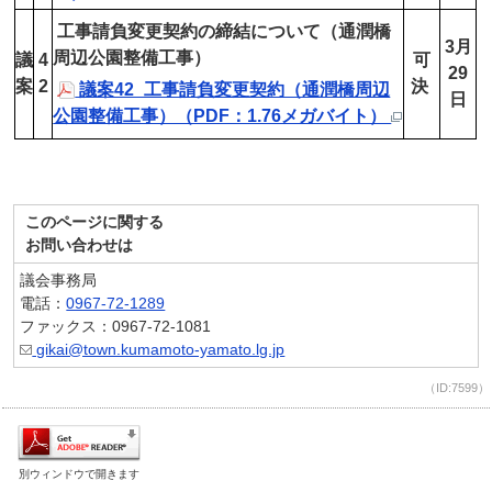
工事請負変更契約の締結について（通潤橋
3月
周辺公園整備工事）
議
4
可
29
案
2
決
議案42_工事請負変更契約（通潤橋周辺
日
公園整備工事）（PDF：1.76メガバイト）
このページに関する
お問い合わせは
議会事務局
電話：
0967-72-1289
ファックス：0967-72-1081
gikai@town.kumamoto-yamato.lg.jp
（ID:7599）
別ウィンドウで開きます