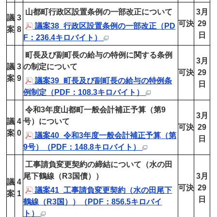
山都町行政区設置条例の一部改正について
3月
議
3
可決
29
議案38_行政区設置条例の一部改正（PD
案
8
日
F：236.4キロバイト）
町長及び副町長の給与の特例に関する条例
3月
議
3
の制定について
可決
29
案
9
議案39_町長及び副町長の給与の特例条
日
例制定（PDF：108.3キロバイト）
令和3年度山都町一般会計補正予算（第9
3月
議
4
号）について
可決
29
案
0
議案40_令和3年度一般会計補正予算（第
日
9号）（PDF：148.8キロバイト）
工事請負変更契約の締結について（水の田
尾下鶴線（R3国債））
3月
議
4
可決
29
議案41_工事請負変更契約（水の田尾下
案
1
日
鶴線（R3国））（PDF：856.5キロバイ
ト）