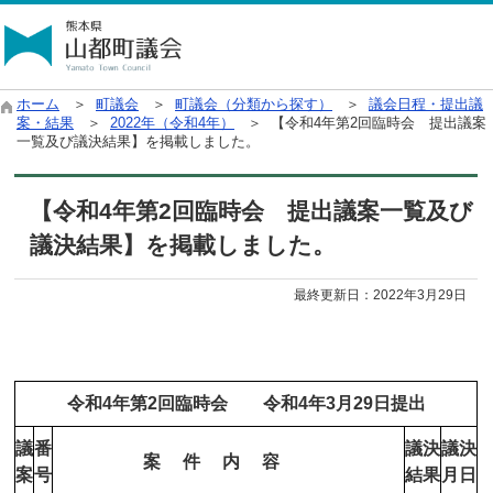
ホーム
＞
町議会
＞
町議会（分類から探す）
＞
議会日程・提出議
案・結果
＞
2022年（令和4年）
＞ 【令和4年第2回臨時会 提出議案
一覧及び議決結果】を掲載しました。
【令和4年第2回臨時会 提出議案一覧及び
議決結果】を掲載しました。
最終更新日：
2022年3月29日
令和4
年第2
回臨時会 令和4年3
月29日提出
議
番
議決
議決
案 件 内 容
案
号
結果
月日