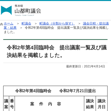
ホーム
＞
町議会
＞
町議会（分類から探す）
＞
議会日程・提出議
案・結果
＞ 令和2年第4回臨時会 提出議案一覧及び議決結果を掲載し
ました。
令和2年第4回臨時会 提出議案一覧及び議
決結果を掲載しました。
最終更新日：
2021年4月14日
令和2
年第4
回臨時会 令和2年7
月21日提出
議
番
議決
議決
案 件 内 容
案
号
結果
月日