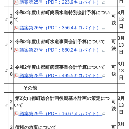
日
議案第25号（PDF：223.9キロバイト）
令和2年度山都町簡易水道特別会計予算につい
3月
2
可
〃
て
13
6
決
日
議案第26号（PDF：356.4キロバイト）
3月
2
令和2年度山都町水道事業会計予算について
可
〃
13
7
決
議案第27号（PDF：860.2キロバイト）
日
3月
2
令和2年度山都町病院事業会計予算について
可
〃
13
8
決
議案第28号（PDF：495.5キロバイト）
日
その他
第2次山都町総合計画後期基本計画の策定につ
3月
2
可
〃
いて
13
9
決
日
議案第29号（PDF：16.67メガバイト）
3月
3
債権の放棄について
可