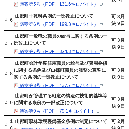
議案第5号（PDF：131.6キロバイト）
山都町手数料条例の一部改正について
可
3月
〃
6
決
9日
議案第6号（PDF：199.3キロバイト）
山都町一般職の職員の給与に関する条例の一
可
3月
部改正について
〃
7
決
9日
議案第7号（PDF：324.3キロバイト）
山都町会計年度任用職員の給与及び費用弁償
に関する条例及び山都町職員の服務の宣誓に
可
3月
〃
8
関する条例の一部改正について
決
9日
議案第8号（PDF：437.7キロバイト）
山都町が管理する町道の構造の技術的基準等
可
3月
〃
9
に関する条例の一部改正について
決
9日
議案第9号（PDF：79.1キロバイト）
1
山都町森林環境整備基金条例の制定について
可
3月
〃
0
決
9日