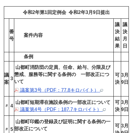
令和2年第1回定例会 令和2年3月9日提出
議
議
番
決
決
案件内容
号
結
月
果
日
条例
山都町消防団の定員、任命、給与、分限及び
懲戒、服務等に関する条例の 一部改正につ
議
可
3月
3
いて
案
決
9日
議案第3号（PDF：77.8キロバイト）
山都町短期滞在施設条例の一部改正について
可
3月
〃
4
議案第4号（PDF：187.7キロバイト）
決
9日
山都町印鑑の登録及び証明に関する条例の一
可
3月
部改正について
〃
5
決
9日