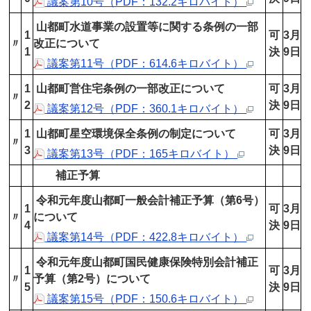
議案第10号（PDF：132.2キロバイト）
山都町水道事業の設置等に関する条例の一部
1
可
3月
〃
改正について
1
決
9日
議案第11号（PDF：614.6キロバイト）
1
山都町営住宅条例の一部改正について
可
3月
〃
2
決
9日
議案第12号（PDF：360.1キロバイト）
1
山都町星空環境保全条例の制定について
可
3月
〃
3
決
9日
議案第13号（PDF：165キロバイト）
補正予算
令和元年度山都町一般会計補正予算（第6号）
1
可
3月
〃
について
4
決
9日
議案第14号（PDF：422.8キロバイト）
令和元年度山都町国民健康保険特別会計補正
1
可
3月
〃
予算（第2号）について
5
決
9日
議案第15号（PDF：150.6キロバイト）