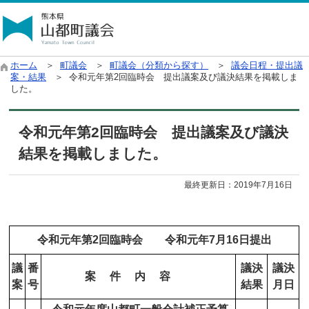
ホーム
＞
町議会
＞
町議会（分類から探す）
＞
議会日程・提出議
案・結果
＞ 令和元年第2回臨時会 提出議案及び議決結果を掲載しま
した。
令和元年第2回臨時会 提出議案及び議決
結果を掲載しました。
最終更新日：
2019年7月16日
令和元年第2回臨時会 令和元年7月16日提出
議
番
議決
議決
案 件 内 容
案
号
結果
月日