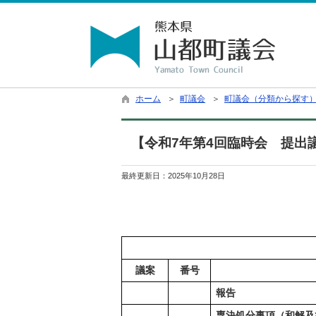
ホーム
＞
町議会
＞
町議会（分類から探す
【令和7年第4回臨時会 提出
最終更新日：
2025年10月28日
議案
番号
報告
専決処分事項（和解及