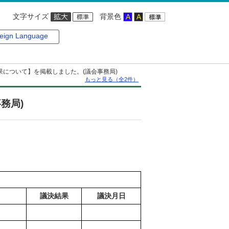
文字サイズ
背景色
eign Language
果について】を掲載しました。(議会事務局)
もっと見る（全2件）
務局)
議決結果
議決月日