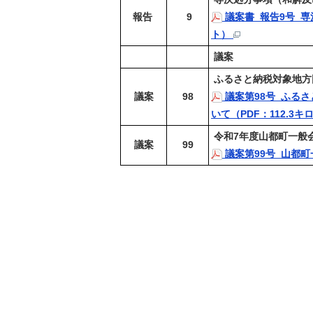
報告
9
議案書_報告9号_専
ト）
議案
ふるさと納税対象地方
議案
98
議案第98号_ふる
いて（PDF：112.3
令和7年度山都町一般
議案
99
議案第99号_山都町