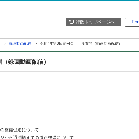
For
行政トップページへ
）
＞
録画動画配信
＞ 令和7年第3回定例会 一般質問（録画動画配信）
問（録画動画配信）
整備促進について
ら通潤橋までの道路整備について