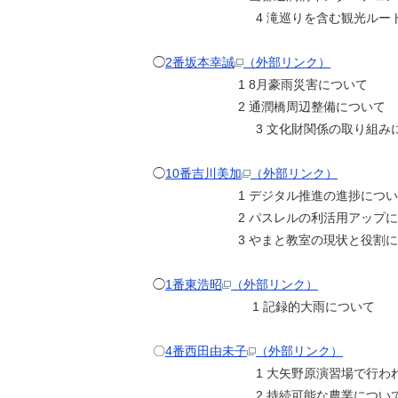
4 滝巡りを含む観光ルートの
◯
2番坂本幸誠
（外部リンク）
1 8月豪雨災害について
2 通潤橋周辺整備について
3 文化財関係の取り組みに
◯
10番吉川美加
（外部リンク）
1 デジタル推進の進捗につい
2 パスレルの利活用アップに
3 やまと教室の現状と役割に
◯
1番東浩昭
（外部リンク）
1 記録的大雨について
〇
4番西田由未子
（外部リンク）
1 大矢野原演習場で行われる日
2 持続可能な農業につい