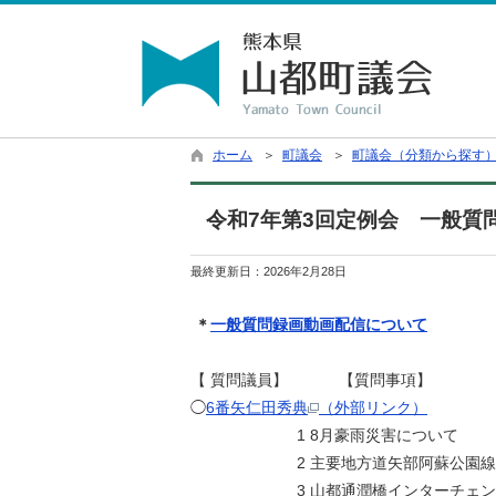
ホーム
＞
町議会
＞
町議会（分類から探す
令和7年第3回定例会 一般質
最終更新日：
2026年2月28日
＊
一般質問
録画動画配信について
【 質問議員】 【質問事項】
◯
6番矢仁田秀典
（外部リンク）
1 8月豪雨災害について
2 主要地方道矢部阿蘇公園線の
3 山都通潤橋インターチェンジか