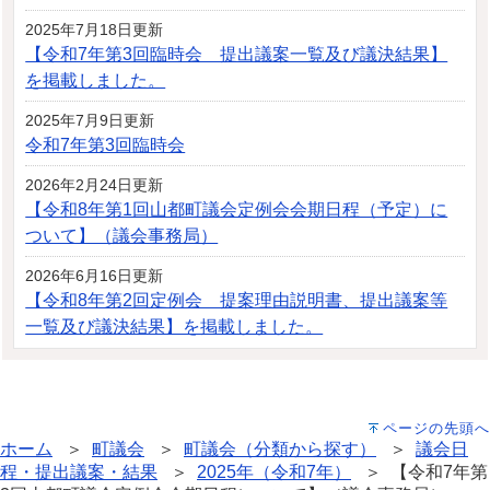
2025年7月18日更新
【令和7年第3回臨時会 提出議案一覧及び議決結果】
を掲載しました。
2025年7月9日更新
令和7年第3回臨時会
2026年2月24日更新
【令和8年第1回山都町議会定例会会期日程（予定）に
ついて】（議会事務局）
2026年6月16日更新
【令和8年第2回定例会 提案理由説明書、提出議案等
一覧及び議決結果】を掲載しました。
ページの先頭へ
ホーム
＞
町議会
＞
町議会（分類から探す）
＞
議会日
程・提出議案・結果
＞
2025年（令和7年）
＞ 【令和7年第