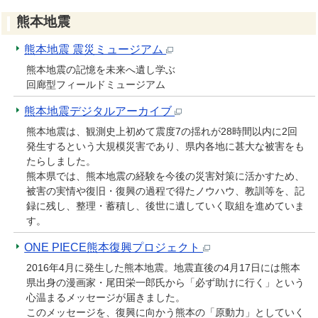
熊本地震
熊本地震 震災ミュージアム
熊本地震の記憶を未来へ遺し学ぶ
回廊型フィールドミュージアム
熊本地震デジタルアーカイブ
熊本地震は、観測史上初めて震度7の揺れが28時間以内に2回
発生するという大規模災害であり、県内各地に甚大な被害をも
たらしました。
熊本県では、熊本地震の経験を今後の災害対策に活かすため、
被害の実情や復旧・復興の過程で得たノウハウ、教訓等を、記
録に残し、整理・蓄積し、後世に遺していく取組を進めていま
す。
ONE PIECE熊本復興プロジェクト
2016年4月に発生した熊本地震。地震直後の4月17日には熊本
県出身の漫画家・尾田栄一郎氏から「必ず助けに行く」という
心温まるメッセージが届きました。
このメッセージを、復興に向かう熊本の「原動力」としていく