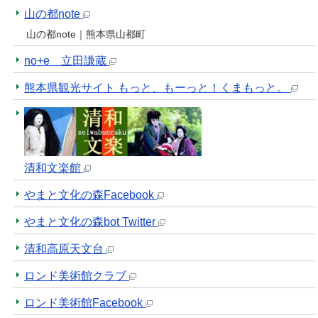
山の都note
山の都note｜熊本県山都町
no+e 立田謙蔵
熊本県観光サイト もっと、もーっと！くまもっと。
清和文楽館
やまと文化の森Facebook
やまと文化の森bot Twitter
清和高原天文台
ロンド美術館クラブ
ロンド美術館Facebook