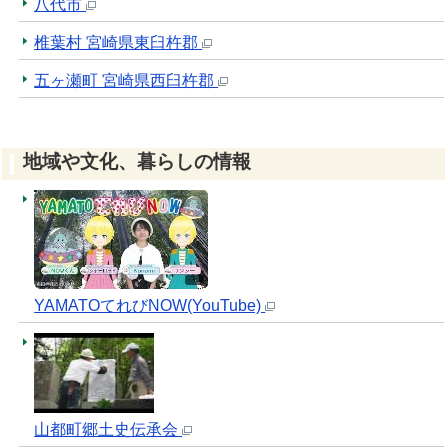
八代市
椎葉村 宮崎県東臼杵郡
五ヶ瀬町 宮崎県西臼杵郡
地域や文化、暮らしの情報
YAMATOてれびNOW(YouTube)
山都町郷土史伝承会