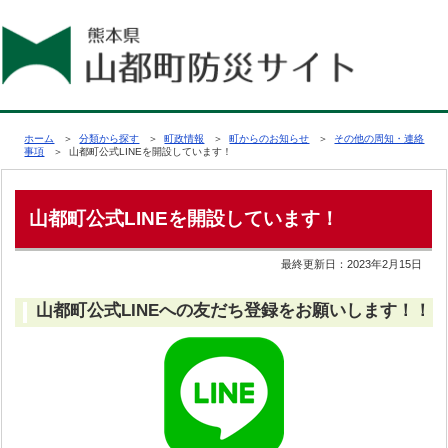
ホーム
＞
分類から探す
＞
町政情報
＞
町からのお知らせ
＞
その他の周知・連絡
事項
＞ 山都町公式LINEを開設しています！
山都町公式LINEを開設しています！
最終更新日：
2023年2月15日
山都町公式LINEへの友だち登録をお願いします！！