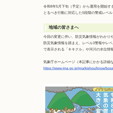
令和8年5月下旬（予定）から運用を開始
とるべき行動に対応した5段階の警戒レベ
地域の皆さまへ
今回の変更に伴い、防災気象情報がわかり
防災気象情報を踏まえ、レベル3警報やレ
で表示される「キキクル」や河川の水位情
気象庁ホームページ（本記事にかかる詳細
https://www.jma.go.jp/jma/kishou/know/bos