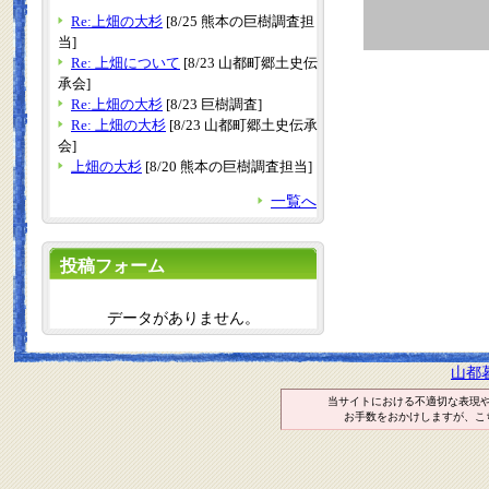
Re:上畑の大杉
[8/25 熊本の巨樹調査担
当]
Re: 上畑について
[8/23 山都町郷土史伝
承会]
Re:上畑の大杉
[8/23 巨樹調査]
Re: 上畑の大杉
[8/23 山都町郷土史伝承
会]
上畑の大杉
[8/20 熊本の巨樹調査担当]
一覧へ
投稿フォーム
データがありません。
山都
当サイトにおける不適切な表現
お手数をおかけしますが、こ