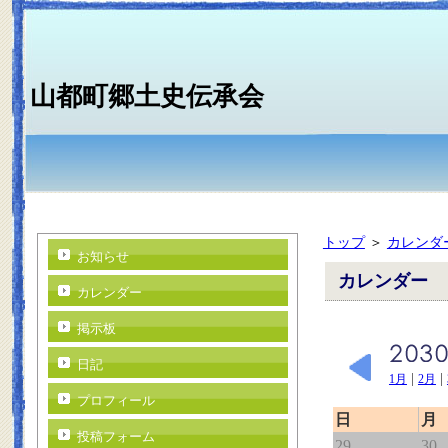
山都町郷土史伝承会
トップ
＞
カレンダ
お知らせ
カレンダー
カレンダー
掲示板
日記
|
|
1月
2月
プロフィール
日
月
投稿フォーム
29
30