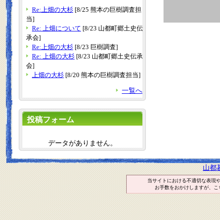
Re:上畑の大杉
[8/25 熊本の巨樹調査担
当]
Re: 上畑について
[8/23 山都町郷土史伝
承会]
Re:上畑の大杉
[8/23 巨樹調査]
Re: 上畑の大杉
[8/23 山都町郷土史伝承
会]
上畑の大杉
[8/20 熊本の巨樹調査担当]
一覧へ
投稿フォーム
データがありません。
山都
当サイトにおける不適切な表現
お手数をおかけしますが、こ