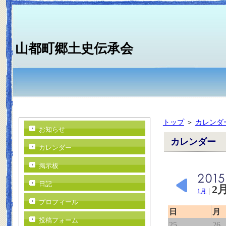
山都町郷土史伝承会
トップ
＞
カレンダ
お知らせ
カレンダー
カレンダー
掲示板
日記
2
|
1月
プロフィール
日
月
投稿フォーム
25
26