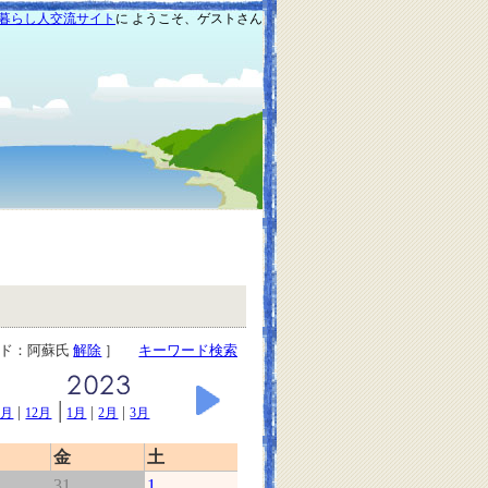
暮らし人交流サイト
に ようこそ、ゲストさん
ード：阿蘇氏
解除
］
キーワード検索
|
|
|
|
1月
12月
1月
2月
3月
金
土
31
1