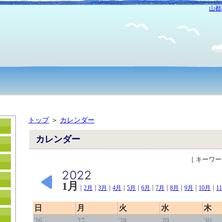
山都
トップ
＞
カレンダー
カレンダー
［ キーワ
1月
|
|
|
|
|
|
|
|
|
|
2月
3月
4月
5月
6月
7月
8月
9月
10月
1
日
月
火
水
木
26
27
28
29
30