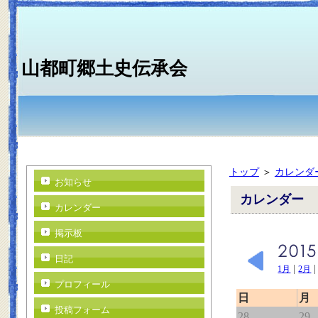
山都町郷土史伝承会
トップ
＞
カレンダ
お知らせ
カレンダー
カレンダー
掲示板
日記
|
1月
2月
プロフィール
日
月
投稿フォーム
28
29