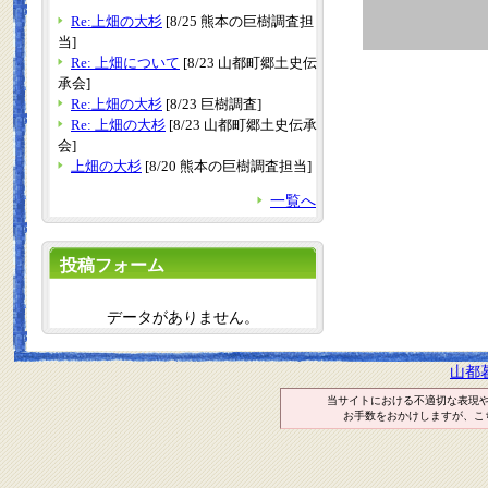
Re:上畑の大杉
[8/25 熊本の巨樹調査担
当]
Re: 上畑について
[8/23 山都町郷土史伝
承会]
Re:上畑の大杉
[8/23 巨樹調査]
Re: 上畑の大杉
[8/23 山都町郷土史伝承
会]
上畑の大杉
[8/20 熊本の巨樹調査担当]
一覧へ
投稿フォーム
データがありません。
山都
当サイトにおける不適切な表現
お手数をおかけしますが、こ