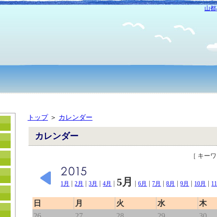
山都
トップ
＞
カレンダー
カレンダー
［ キー
5月
|
|
|
|
|
|
|
|
|
|
1月
2月
3月
4月
6月
7月
8月
9月
10月
1
日
月
火
水
木
26
27
28
29
30