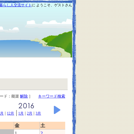
暮らし人交流サイト
に ようこそ、ゲストさん
ワード：能楽
解除
］
キーワード検索
|
|
|
|
1月
12月
1月
2月
3月
金
土
1
2