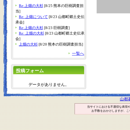
Re:上畑の大杉
[8/25 熊本の巨樹調査担
当]
Re: 上畑について
[8/23 山都町郷土史伝
承会]
Re:上畑の大杉
[8/23 巨樹調査]
Re: 上畑の大杉
[8/23 山都町郷土史伝承
会]
上畑の大杉
[8/20 熊本の巨樹調査担当]
一覧へ
投稿フォーム
データがありません。
山都
当サイトにおける不適切な表現
お手数をおかけしますが、こ