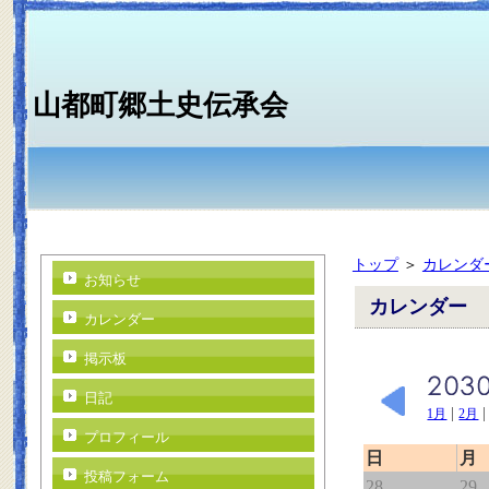
山都町郷土史伝承会
トップ
＞
カレンダ
お知らせ
カレンダー
カレンダー
掲示板
日記
|
1月
2月
プロフィール
日
月
投稿フォーム
28
29