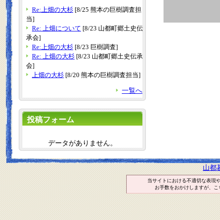
Re:上畑の大杉
[8/25 熊本の巨樹調査担
当]
Re: 上畑について
[8/23 山都町郷土史伝
承会]
Re:上畑の大杉
[8/23 巨樹調査]
Re: 上畑の大杉
[8/23 山都町郷土史伝承
会]
上畑の大杉
[8/20 熊本の巨樹調査担当]
一覧へ
投稿フォーム
データがありません。
山都
当サイトにおける不適切な表現
お手数をおかけしますが、こ