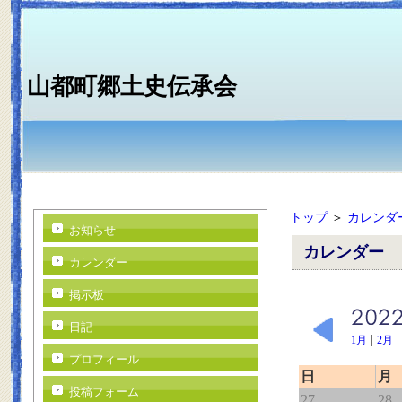
山都町郷土史伝承会
トップ
＞
カレンダ
お知らせ
カレンダー
カレンダー
掲示板
日記
|
1月
2月
プロフィール
日
月
投稿フォーム
27
28