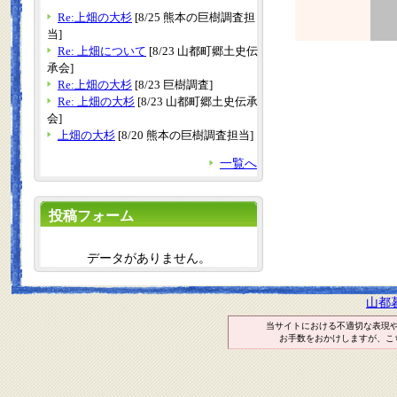
Re:上畑の大杉
[8/25 熊本の巨樹調査担
当]
Re: 上畑について
[8/23 山都町郷土史伝
承会]
Re:上畑の大杉
[8/23 巨樹調査]
Re: 上畑の大杉
[8/23 山都町郷土史伝承
会]
上畑の大杉
[8/20 熊本の巨樹調査担当]
一覧へ
投稿フォーム
データがありません。
山都
当サイトにおける不適切な表現
お手数をおかけしますが、こ