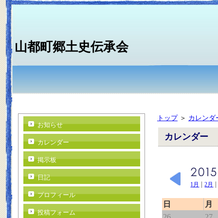
山都町郷土史伝承会
トップ
＞
カレンダ
お知らせ
カレンダー
カレンダー
掲示板
日記
|
1月
2月
プロフィール
日
月
投稿フォーム
26
27