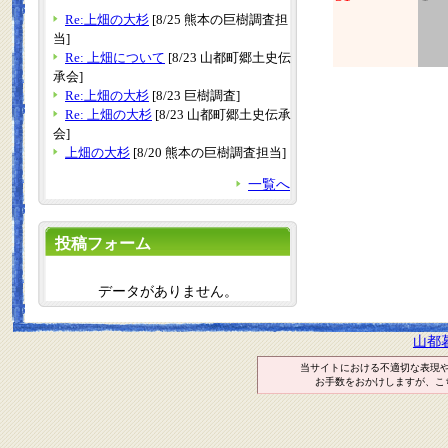
Re:上畑の大杉
[8/25 熊本の巨樹調査担
当]
Re: 上畑について
[8/23 山都町郷土史伝
承会]
Re:上畑の大杉
[8/23 巨樹調査]
Re: 上畑の大杉
[8/23 山都町郷土史伝承
会]
上畑の大杉
[8/20 熊本の巨樹調査担当]
一覧へ
投稿フォーム
データがありません。
山都
当サイトにおける不適切な表現
お手数をおかけしますが、こ