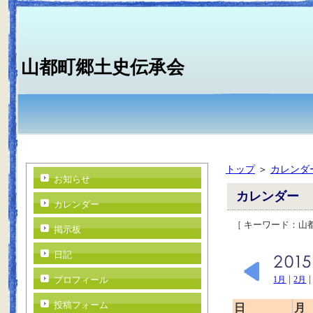
山都町郷土史伝承会
トップ
＞
カレンダ
お知らせ
カレンダー
カレンダー
［ キーワード：
掲示板
日記
|
プロフィール
1月
2月
投稿フォーム
日
月