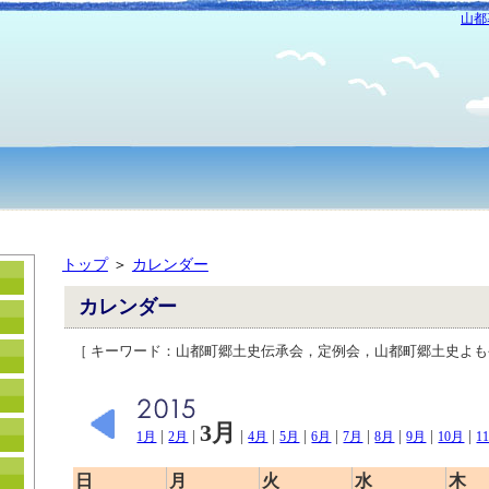
山都
トップ
＞
カレンダー
カレンダー
［ キーワード：山都町郷土史伝承会，定例会，山都町郷土史よ
3月
|
|
|
|
|
|
|
|
|
|
1月
2月
4月
5月
6月
7月
8月
9月
10月
1
日
月
火
水
木