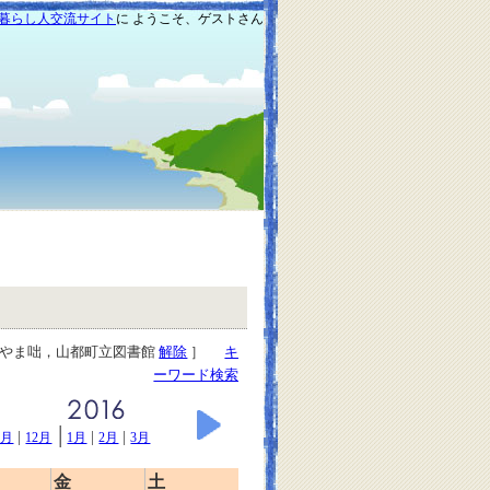
暮らし人交流サイト
に ようこそ、ゲストさん
もやま咄，山都町立図書館
解除
］
キ
ーワード検索
|
|
|
|
1月
12月
1月
2月
3月
金
土