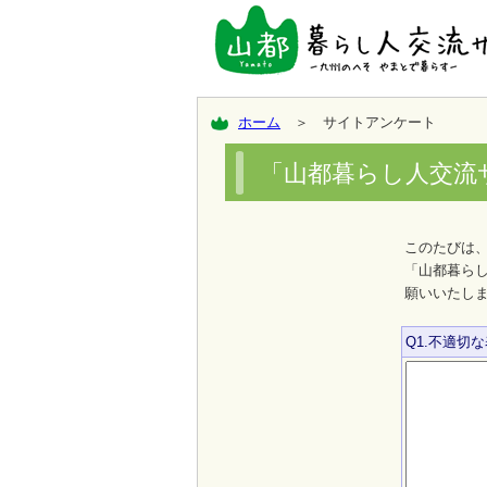
ホーム
＞ サイトアンケート
「山都暮らし人交流
このたびは
「山都暮ら
願いいたし
Q1.不適切