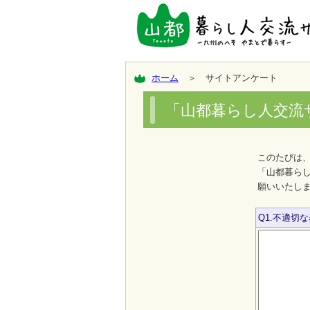
ホーム
＞ サイトアンケート
「山都暮らし人交流
このたびは
「山都暮ら
願いいたし
Q1.不適切