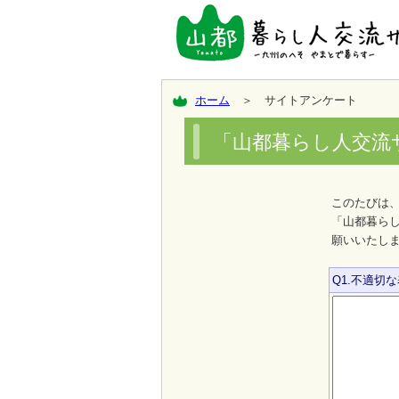
ホーム
＞ サイトアンケート
「山都暮らし人交流
このたびは
「山都暮ら
願いいたし
Q1.不適切