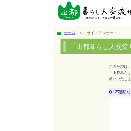
ホーム
＞ サイトアンケート
「山都暮らし人交流
このたびは
「山都暮ら
願いいたし
Q1.不適切