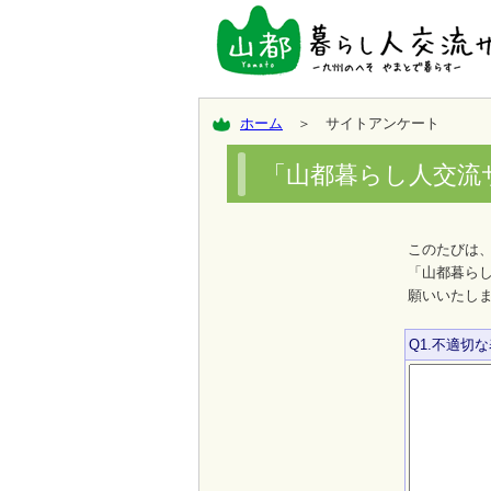
ホーム
＞ サイトアンケート
「山都暮らし人交流
このたびは
「山都暮ら
願いいたし
Q1.不適切