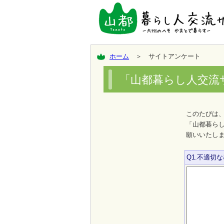
ホーム
＞ サイトアンケート
「山都暮らし人交流
このたびは
「山都暮ら
願いいたし
Q1.不適切