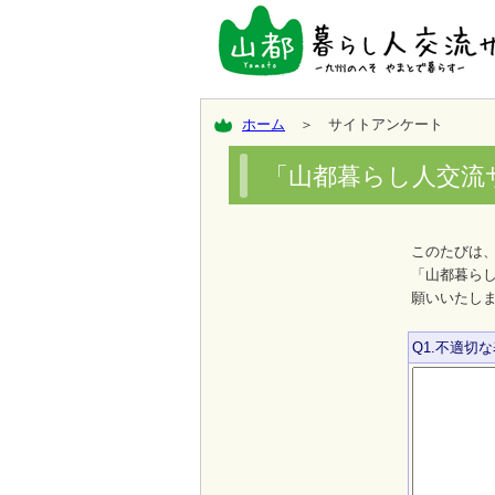
ホーム
＞ サイトアンケート
「山都暮らし人交流
このたびは
「山都暮ら
願いいたし
Q1.不適切